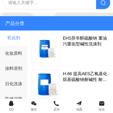
请输入关键字...
产品分类
乳化剂
EHS异辛醇硫酸钠 重油
污重垢型碱性洗涤剂
化妆原料
涂料溶剂
H-66 提高AES乙氧基化
烷基硫酸钠耐碱性 耐
日化洗涤
10%片碱溶液
防锈润滑
H-66 提高OP-10 TX-10
QQ
微信
咨询
地图
短信